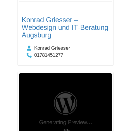
Konrad Griesser –
Webdesign und IT-Beratung
Augsburg
Konrad Griesser
01781451277